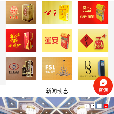
新闻动态
1
2
3
4